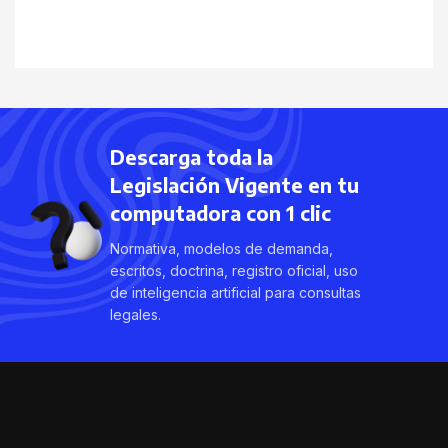
Descarga toda la
Legislación Vigente en tu
computadora con 1 clic
Normativa, modelos de demanda,
escritos, doctrina, registro oficial, uso
de inteligencia artificial para consultas
legales.