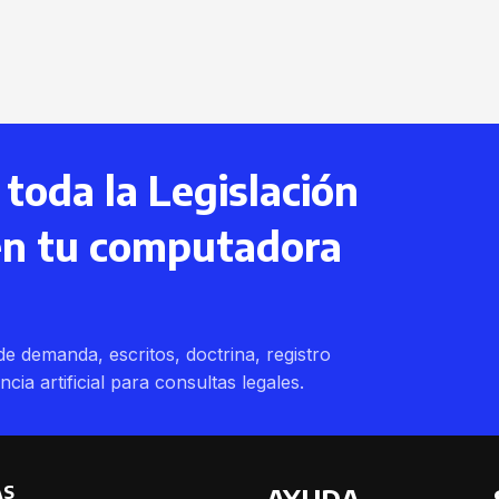
toda la Legislación
en tu computadora
e demanda, escritos, doctrina, registro
encia artificial para consultas legales.
AS
AYUDA