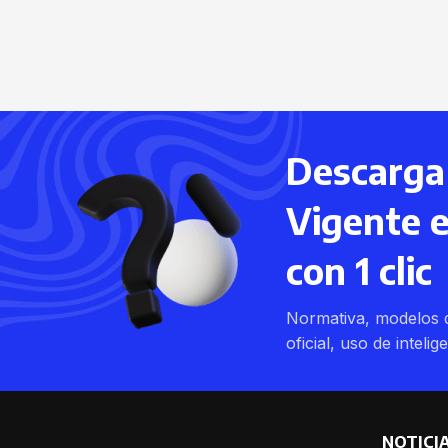
Descarga 
Vigente 
con 1 clic
Normativa, modelos d
oficial, uso de intelig
NOTICI