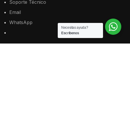
Soporte
Técnico
Email
WhatsApp
Necesitas ayuda?
Escribenos
SISTEMA LEGAL
Plan para Estudiantes
Plan para Profesionales
Plan para Estudio Jurídico
ADMINISTRACIÓN