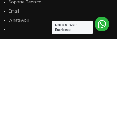
Soporte
Técnico
Email
WhatsApp
Necesitas ayuda?
Escribenos
SISTEMA LEGAL
Plan para Estudiantes
Plan para Profesionales
Plan para Estudio Jurídico
ADMINISTRACIÓN