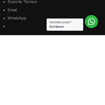
Soporte
Técnico
Email
WhatsApp
Necesitas ayuda?
Escribenos
SISTEMA LEGAL
Plan para Estudiantes
Plan para Profesionales
Plan para Estudio Jurídico
ADMINISTRACIÓN